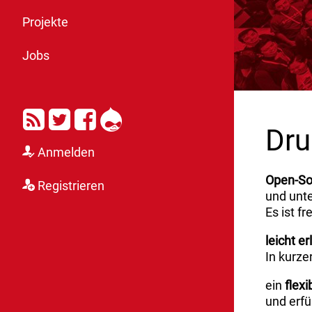
Projekte
Jobs
RSS
Twitter
Facebook
Drupal
Dru
Anmelden
Open-So
Registrieren
und unte
Es ist fr
leicht er
In kurze
ein
flex
und erf