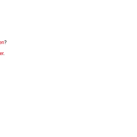
en
?
er
.