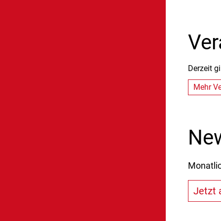
Ver
Derzeit g
Mehr Ve
New
Monatli
Jetzt