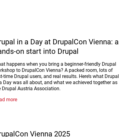
rupal in a Day at DrupalCon Vienna: a
ands-on start into Drupal
at happens when you bring a beginner-friendly Drupal
rkshop to DrupalCon Vienna? A packed room, lots of
rst-time Drupal users, and real results. Here’s what Drupal
 a Day was all about, and what we achieved together as
e Drupal Austria Association.
ad more
rupalCon Vienna 2025