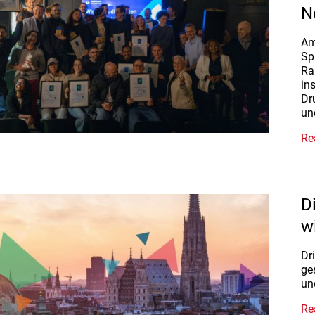
N
Am
Sp
Ra
in
Dr
un
Re
D
w
Dr
ge
un
Re