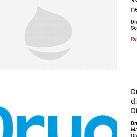
n
Dr
So
Re
D
d
D
Dr
Ma
Or