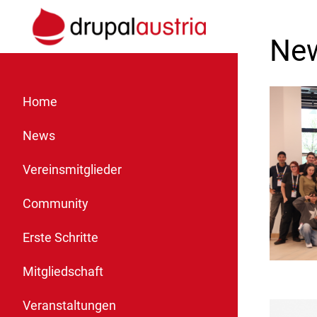
Ne
Home
News
Vereinsmitglieder
Community
Erste Schritte
Mitgliedschaft
Veranstaltungen