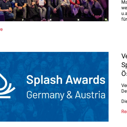
Ma
we
u.
fü
re
V
S
Ö
Ve
De
Di
Re