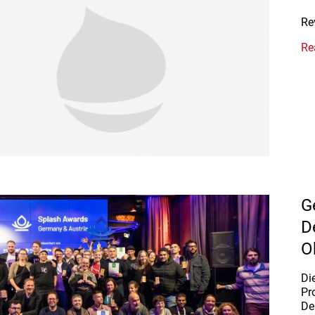
Re
Re
G
D
O
Di
Pr
De