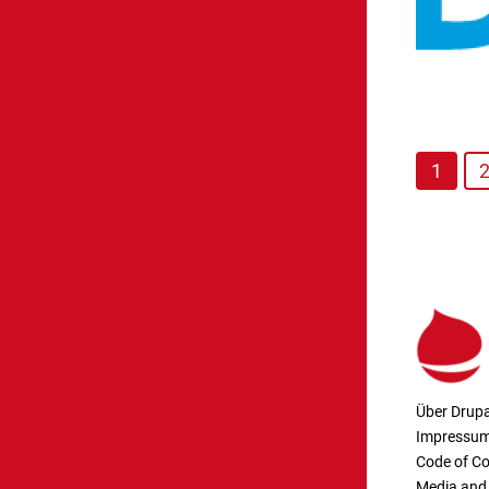
1
Über Drupa
Impressu
Code of C
Media and 