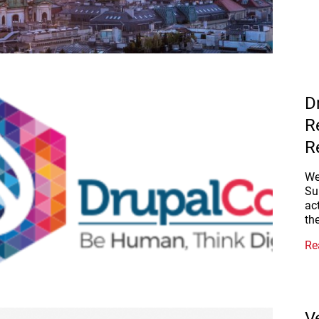
D
R
R
We
Su
ac
th
Re
V