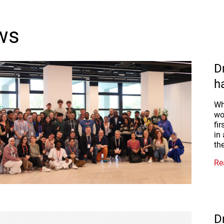
ws
D
h
Wh
wo
fi
in
th
Re
D