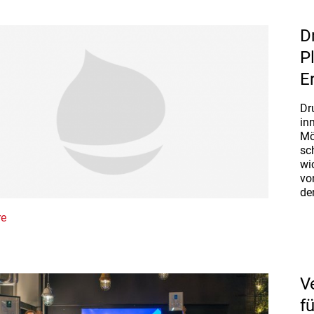
D
P
E
Dr
in
Mö
sc
wi
vo
de
re
V
f