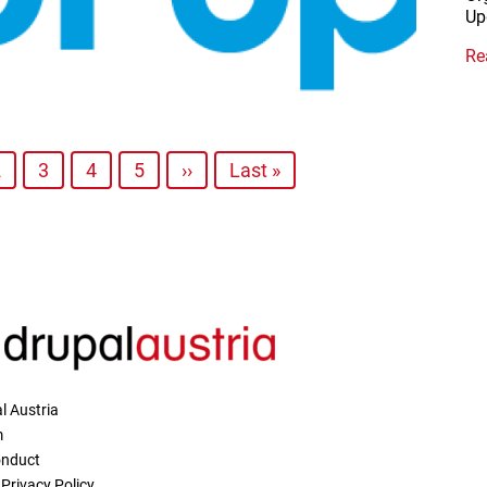
Up
Re
2
3
4
5
››
Last »
l Austria
m
onduct
Privacy Policy