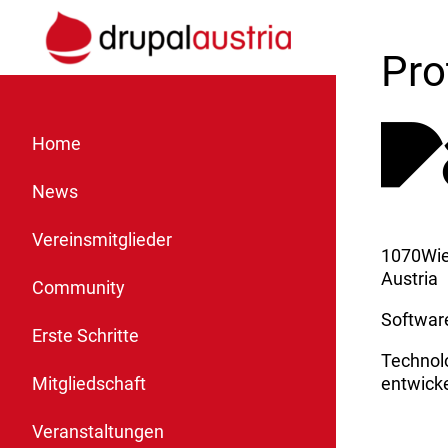
Pr
Home
News
Vereinsmitglieder
1070
Wi
Austria
Community
Software
Erste Schritte
Technol
entwicke
Mitgliedschaft
Veranstaltungen