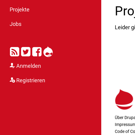
Pro
Projekte
Jobs
Leider g
RSS
Twitter
Facebook
Drupal
Anmelden
Registrieren
Über Drupa
Impressu
Code of C