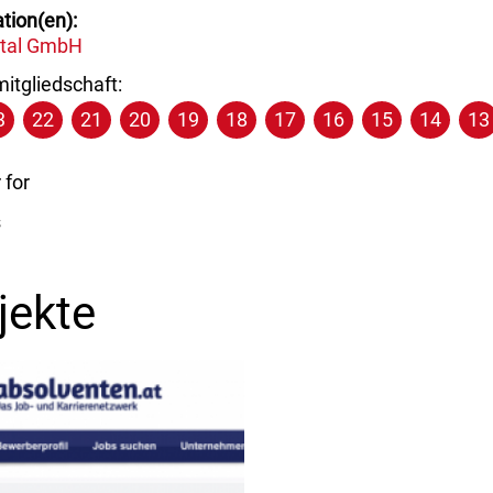
tion(en)
ital GmbH
itgliedschaft:
3
22
21
20
19
18
17
16
15
14
13
for
s
jekte