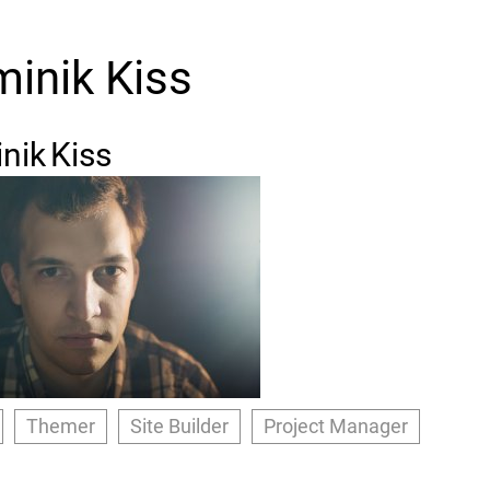
inik Kiss
nik
Kiss
Themer
Site Builder
Project Manager
s://drupal.org/u/nodestroy