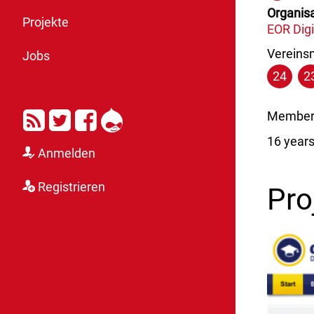
Organisa
Projekte
EOR Dig
Vereinsm
Jobs
24
2
RSS
Twitter
Facebook
Drupal
Member 
16 year
Anmelden
Registrieren
Pro