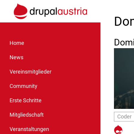
Dom
Domi
Home
News
Vereinsmitglieder
Community
Erste Schritte
Mitgliedschaft
Coder
http
Veranstaltungen