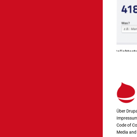
Über Drupa
Impressu
Code of C
Media and 