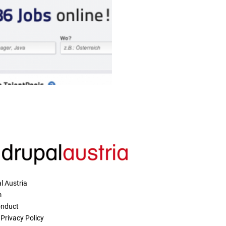
l Austria
m
onduct
Privacy Policy