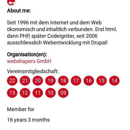
About me
Seit 1996 mit dem Internet und dem Web
ökonomisch und inhaltlich verbunden. Erst html.
dann PHP, später CodeIgniter, seit 2006
ausschliesslich Webentwicklung mit Drupal!
Organisation(en)
webshapers GmbH
Vereinsmitgliedschaft:
22
21
20
19
18
17
16
15
14
13
12
11
10
09
Member for
16 years 3 months