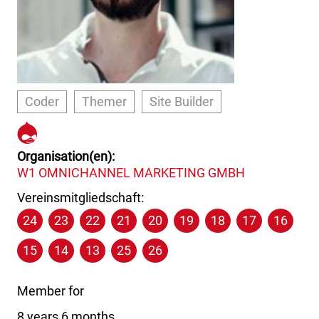
Coder
Themer
Site Builder
https://www.drupal.org/u/dav
Organisation(en)
W1 OMNICHANNEL MARKETING GMBH
Vereinsmitgliedschaft:
24
23
22
21
20
19
18
17
16
15
14
13
25
26
Member for
8 years 6 months