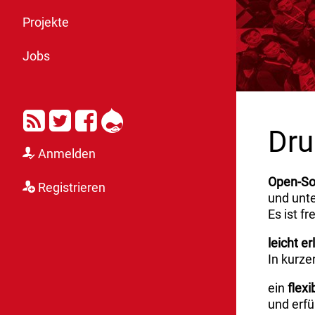
Projekte
Jobs
RSS
Twitter
Facebook
Drupal
Dru
Anmelden
Open-So
Registrieren
und unte
Es ist fr
leicht er
In kurze
ein
flex
und erf