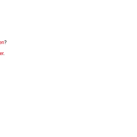
en
?
er
.