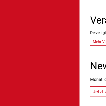
Ver
Derzeit g
Mehr Ve
New
Monatli
Jetzt