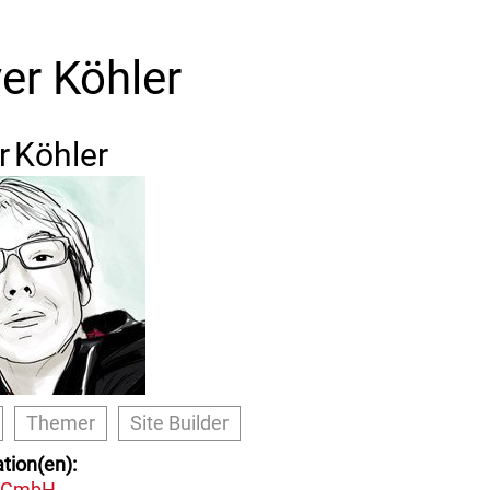
ver Köhler
r
Köhler
Themer
Site Builder
tion(en)
o GmbH