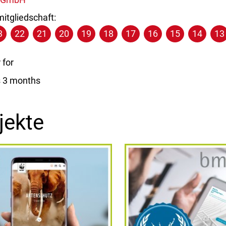
itgliedschaft:
3
22
21
20
19
18
17
16
15
14
13
for
s 3 months
jekte