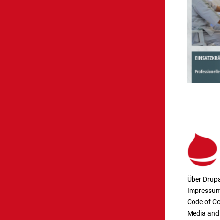
Über Drupa
Impressu
Code of C
Media and 