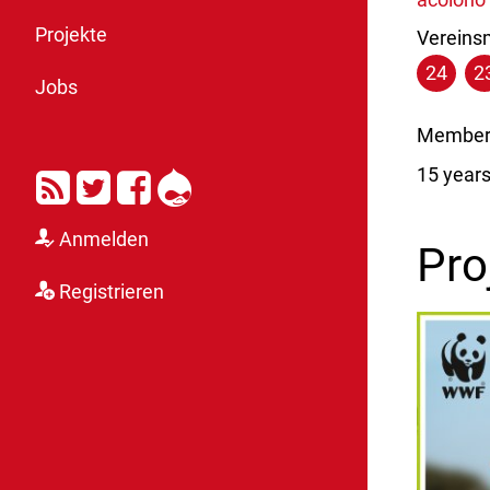
Projekte
Vereinsm
24
2
Jobs
Member 
RSS
Twitter
Facebook
Drupal
15 year
Anmelden
Pro
Registrieren