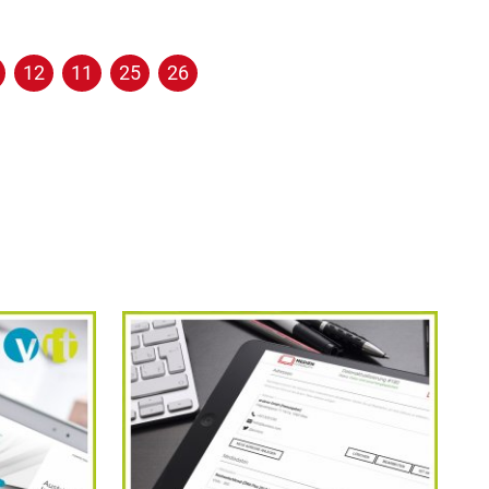
12
11
25
26