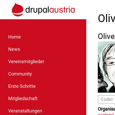
Oli
Olive
Home
News
Vereinsmitglieder
Community
Erste Schritte
Mitgliedschaft
Coder
Organisa
Veranstaltungen
acolon