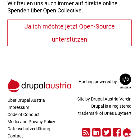
Wir freuen uns auch immer auf direkte online
Spenden über Open Collective.
Ja ich möchte jetzt Open-Source
unterstützen
Hosting powered by
Site by Drupal Austria Verein
Über Drupal Austria
Drupal is a registered
Impressum
trademark of Dries Buytaert
Code of Conduct
Media and Privacy Policy
RSS
LinkedIn
Twitter
Face
Dru
Datenschutzerklärung
Contact