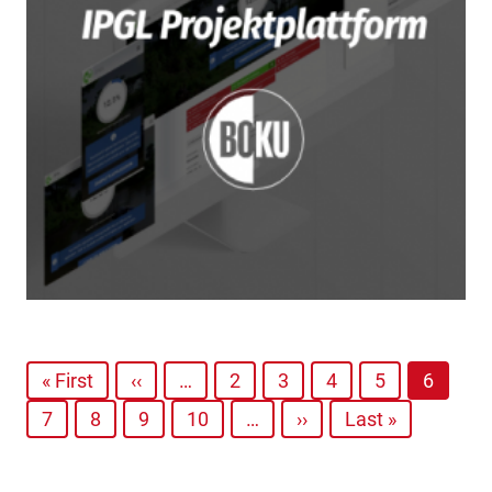
« First
‹‹
…
2
3
4
5
6
7
8
9
10
…
››
Last »