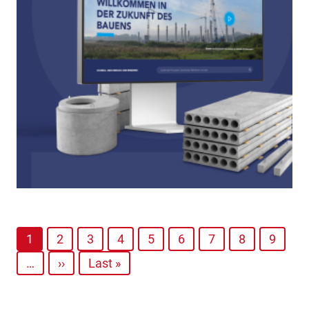
1
2
3
4
5
6
7
8
9
…
››
Last »