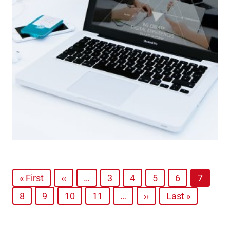
« First
‹‹
…
3
4
5
6
7
8
9
10
11
…
››
Last »