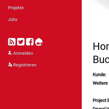
Projekte
Jobs
RSS
Twitter
Facebook
Drupal
Hom
Anmelden
Buc
Registrieren
Kunde
Weitere
Project l
Drupal V