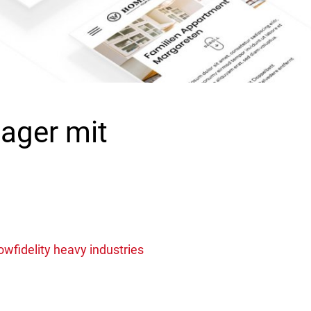
ager mit
fidelity heavy industries