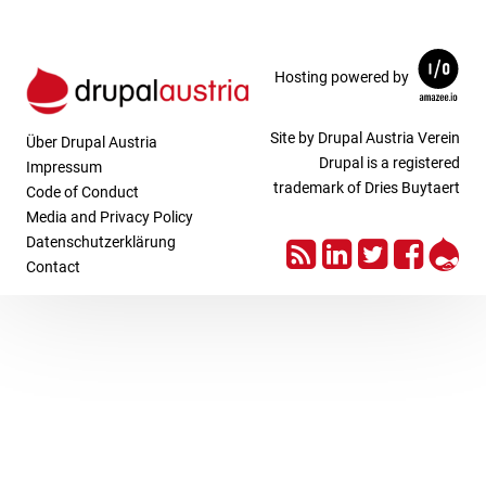
Hosting powered by
Site by Drupal Austria Verein
Über Drupal Austria
Drupal is a registered
Impressum
trademark of Dries Buytaert
Code of Conduct
Media and Privacy Policy
RSS
LinkedIn
Twitter
Face
Dru
Datenschutzerklärung
Contact