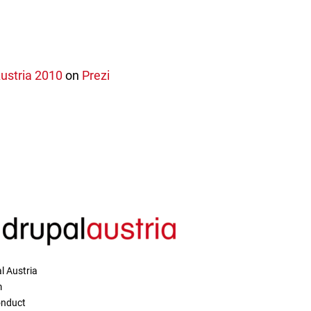
ustria 2010
on
Prezi
l Austria
m
onduct