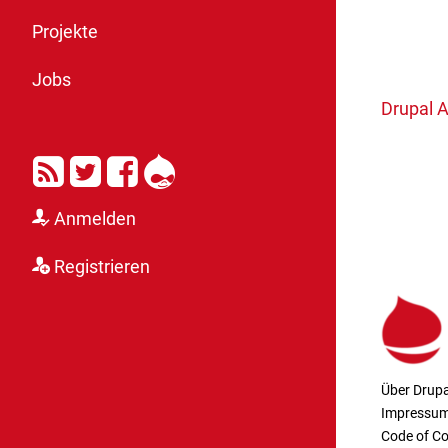
Projekte
Jobs
Drupal A
RSS
Twitter
Facebook
Drupal
Anmelden
Registrieren
Über Drupa
Impressu
Code of C