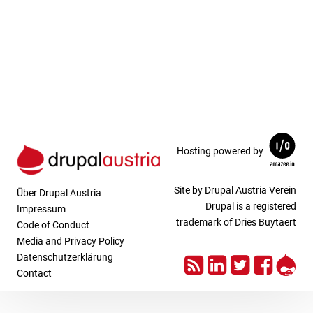
Hosting powered by
Site by Drupal Austria Verein
Über Drupal Austria
Drupal is a registered
Impressum
trademark of Dries Buytaert
Code of Conduct
Media and Privacy Policy
RSS
LinkedIn
Twitter
Face
Dru
Datenschutzerklärung
Contact