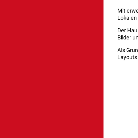
Mitlerwe
Lokalen 
Der Haup
Bilder u
Als Grun
Layouts 