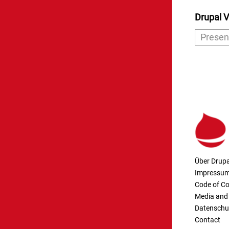
Drupal V
Presen
Über Drupa
Impressu
Code of C
Media and 
Datenschu
Contact