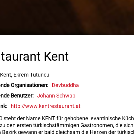
taurant Kent
Kent, Ekrem Tütüncü
ende Organisationen
Devbuddha
ende Benutzer
Johann Schwabl
ink
http://www.kentrestaurant.at
90 steht der Name KENT für gehobene levantinische Küch
zu den ersten türkischstämmigen Gastronomen, die sich 
 Bezirk gewann er bald gleichsam die Herzen der türkis