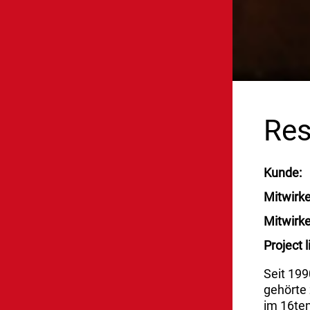
Res
Kunde
Mitwirk
Mitwirk
Project l
Seit 19
gehörte 
im 16ten