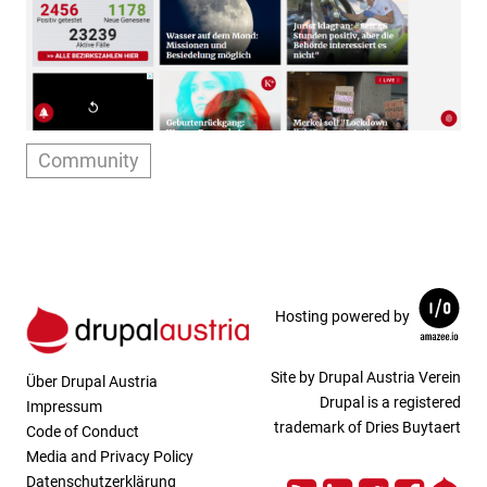
Community
Hosting powered by
Site by Drupal Austria Verein
Über Drupal Austria
Drupal is a registered
Impressum
trademark of Dries Buytaert
Code of Conduct
Media and Privacy Policy
RSS
LinkedIn
Twitter
Face
Dru
Datenschutzerklärung