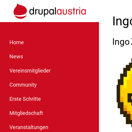
Ing
Ingo
Home
News
Vereinsmitglieder
Community
Erste Schritte
Mitgliedschaft
Veranstaltungen