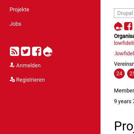
Projekte
Drupal
http
ht
Jobs
Organisa
lowfide
RSS
Twitter
Facebook
Drupal
.lowfid
Vereinsm
Anmelden
24
2
Registrieren
Member 
9 years
Pro