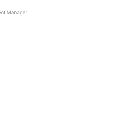
ect Manager
ry
lity.at