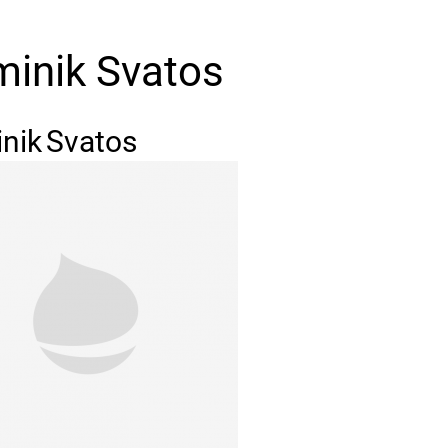
inik Svatos
nik
Svatos