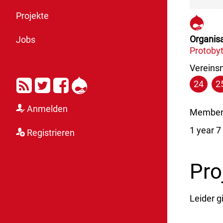
http
Projekte
Organisa
Jobs
Protoby
Vereinsm
RSS
Twitter
Facebook
Drupal
24
2
Anmelden
Member 
1 year 
Registrieren
Pro
Leider g