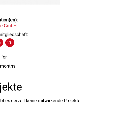
s://www.drupal.org/u/drcolosso
tion(en)
te GmbH
itgliedschaft:
5
26
for
7 months
jekte
ibt es derzeit keine mitwirkende Projekte.