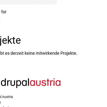
for
s
jekte
ibt es derzeit keine mitwirkende Projekte.
l Austria
m