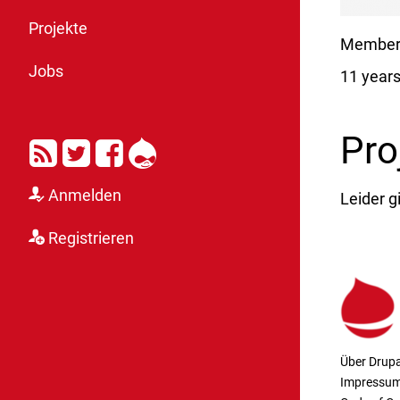
Projekte
Member 
Jobs
11 year
RSS
Twitter
Facebook
Drupal
Pro
Anmelden
Leider g
Registrieren
Über Drupa
Impressu