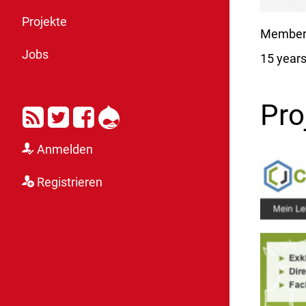
Projekte
Member 
Jobs
15 year
RSS
Twitter
Facebook
Drupal
Pro
Anmelden
Registrieren