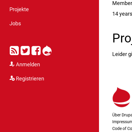
Member 
Projekte
14 year
Jobs
Pro
RSS
Twitter
Facebook
Drupal
Leider g
Anmelden
Registrieren
Über Drupa
Impressu
Code of C