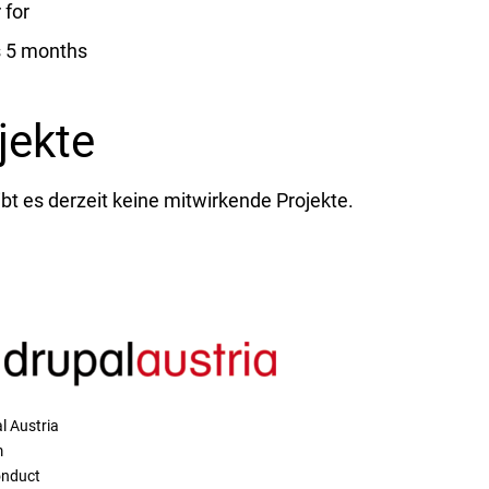
for
s 5 months
jekte
ibt es derzeit keine mitwirkende Projekte.
l Austria
m
onduct