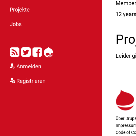
Member 
Projekte
12 year
Jobs
Pro
RSS
Twitter
Facebook
Drupal
Leider g
Anmelden
Registrieren
Über Drupa
Impressu
Code of C