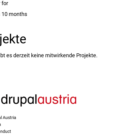
for
s 10 months
jekte
ibt es derzeit keine mitwirkende Projekte.
l Austria
m
onduct