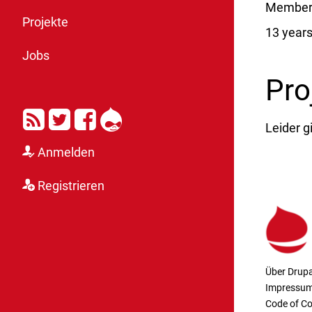
Member 
Projekte
13 year
Jobs
Pro
RSS
Twitter
Facebook
Drupal
Leider g
Anmelden
Registrieren
Über Drupa
Impressu
Code of C