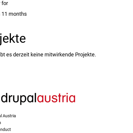
for
s 11 months
jekte
ibt es derzeit keine mitwirkende Projekte.
l Austria
m
onduct