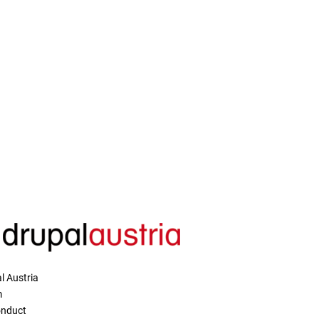
l Austria
m
onduct