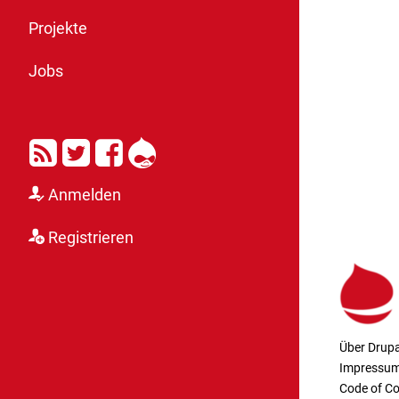
Projekte
Jobs
RSS
Twitter
Facebook
Drupal
Anmelden
Registrieren
Über Drupa
Impressu
Code of C