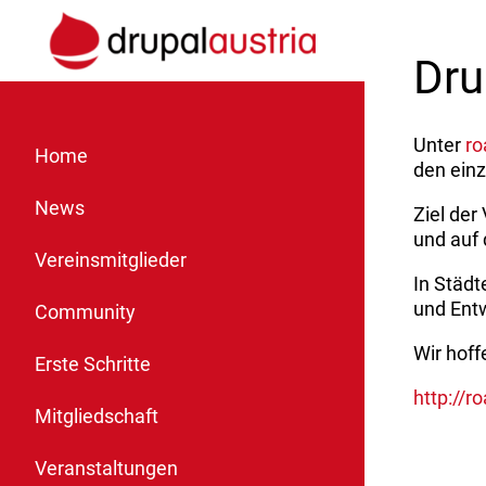
Dru
Unter
ro
Home
den einz
News
Ziel der
und auf
Vereinsmitglieder
In Städt
und Entw
Community
Wir hoff
Erste Schritte
http://r
Mitgliedschaft
Veranstaltungen